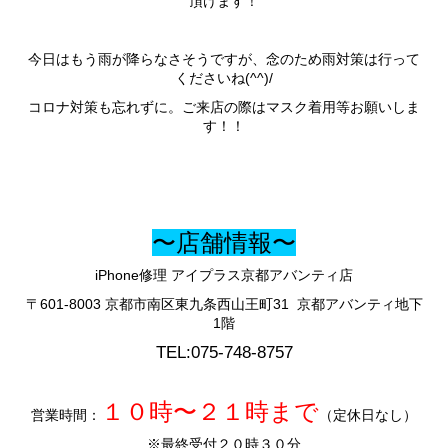
頂けます！
今日はもう雨が降らなさそうですが、念のため雨対策は行って
くださいね(^^)/
コロナ対策も忘れずに。ご来店の際はマスク着用等お願いしま
す！！
〜店舗情報〜
iPhone修理 アイプラス京都アバンティ店
〒601-8003 京都市南区東九条西山王町31 京都アバンティ地下
1階
TEL:075-748-8757
１０時〜２１時まで
営業時間：
（定休日なし）
※最終受付２０時３０分