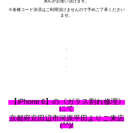
系ICがお使い頂けます。
※各種コード決済はご利用頂けませんので予めご了承ください
ませ。
・
・
・
【iPhone 6】の《ガラス割れ修理》
にて
京都府京田辺市河原平田よりご来店
(^^)/