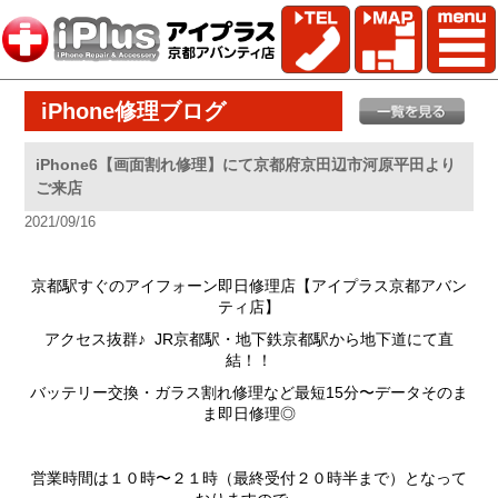
iPhone修理ブログ
iPhone6【画面割れ修理】にて京都府京田辺市河原平田より
ご来店
2021/09/16
京都駅すぐのアイフォーン即日修理店【アイプラス京都アバン
ティ店】
アクセス抜群♪ JR京都駅・地下鉄京都駅から地下道にて直
結！！
バッテリー交換・ガラス割れ修理など最短15分〜データそのま
ま即日修理◎
営業時間は１０時〜２１時（最終受付２０時半まで）となって