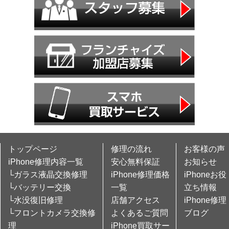
トップページ
修理の流れ
お客様の声
iPhone修理内容一覧
安心無料保証
お知らせ
└ガラス液晶交換修理
iPhone修理価格
iPhoneお役
└バッテリー交換
一覧
立ち情報
└水没復旧修理
店舗アクセス
iPhone修理
└フロントカメラ交換修
よくあるご質問
ブログ
理
iPhone買取サー