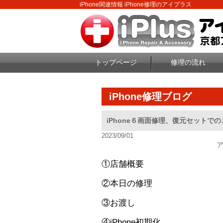
iPhone関連情報 iPhone修理のアイプラス
トップページ
修理の流れ
iPhone修理ブログ
iPhone６画面修理、復元セットで
2023/09/01
①店舗概要
②本日の修理
③お渡し
④iPhone初期化