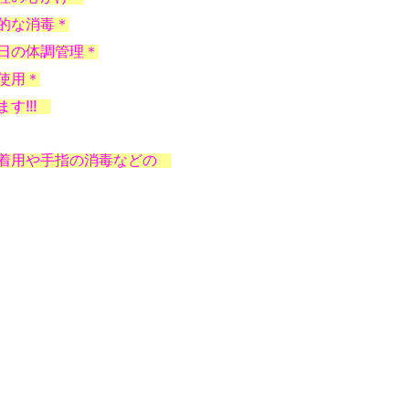
的な消毒＊
日の体調管理＊
使用＊
す!!!
着用や手指の消毒などの