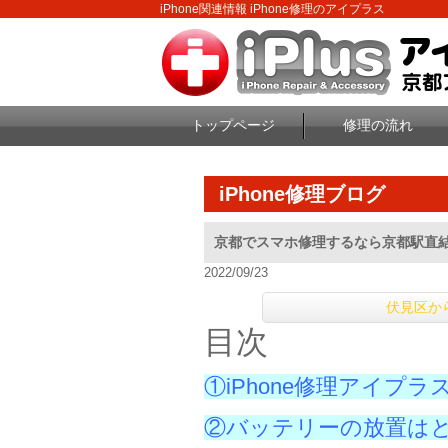
iPhone関連情報 iPhone修理のアイプラス
トップページ
修理の流れ
iPhone修理ブログ
京都でスマホ修理するなら京都駅直
2022/09/23
伏見区か
目次
①iPhone修理アイプ
②バッテリーの放置は