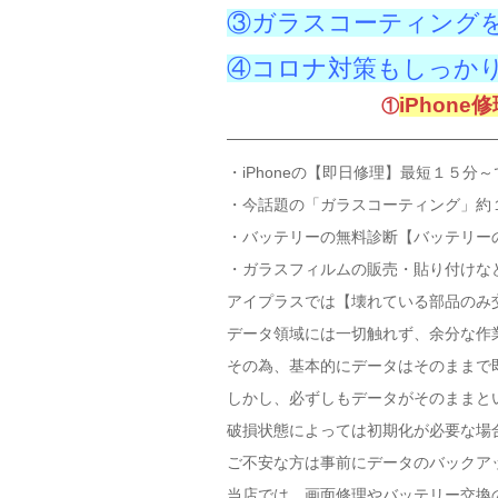
③ガラスコーティング
④コロナ対策もしっか
iPhon
①
・iPhoneの【即日修理】最短１５分～で
・今話題の「ガラスコーティング」約
・バッテリーの無料診断【バッテリーの
・ガラスフィルムの販売・貼り付けな
アイプラスでは
【壊れている部品のみ
データ領域には一切触れず、余分な作
その為、基本的にデータはそのままで即
しかし、必ずしもデータがそのままと
破損状態によっては初期化が必要な場
ご不安な方は事前にデータのバックア
当店では、画面修理やバッテリー交換