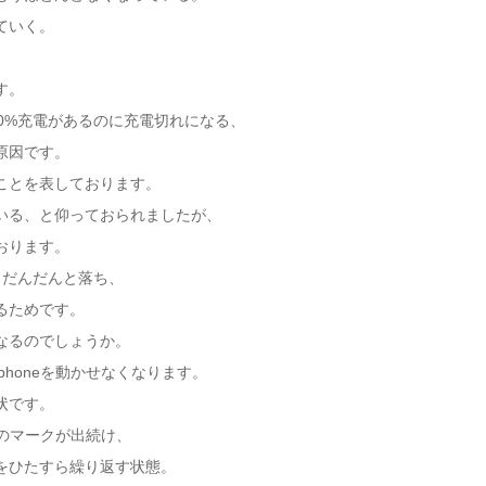
ていく。
す。
50%充電があるのに充電切れになる、
原因です。
ことを表しております。
いる、と仰っておられましたが、
おります。
らだんだんと落ち、
るためです。
なるのでしょうか。
honeを動かせなくなります。
状です。
ゴのマークが出続け、
をひたすら繰り返す状態。