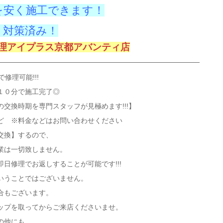
を安く施工できます！
り対策済み！
e修理アイプラス京都アバンティ店
修理可能!!!
１０分で施工完了◎
交換時期を専門スタッフが見極めます!!!】
ど ※料金などはお問い合わせください
交換】
するので、
業は一切致しません。
日修理でお返しすることが可能です!!!
いうことではございません。
合もございます。
ップを取ってからご来店くださいませ。
の他にも