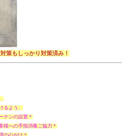
ナ対策もしっかり対策済み！
、
けるよう、
ーテンの設置＊
客様への手指消毒ご協力＊
理の心がけ＊