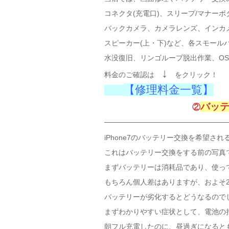
コネクタ(充電口)、スリープ/マナー
バックカメラ、カメラレンズ、インカ
スピーカー(上・下)など、各スモール
水没復旧、リンゴループ脱出作業、O
↓
料金のご確認は
をクリック！
【修理料金一覧】
バッ
②
iPhone7のバッテリー交換を希望さ
これはバッテリー交換をする前の写真
まずバッテリーは消耗品であり、使っ
もちろん個人差はありますが、およそ
バッテリーが劣化するとどうなるので
まずわかりやすい症状として、電池の
朝フル充電したのに、昼過ぎになると