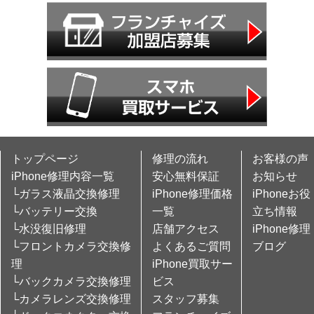
トップページ
修理の流れ
お客様の声
iPhone修理内容一覧
安心無料保証
お知らせ
└ガラス液晶交換修理
iPhone修理価格
iPhoneお役
└バッテリー交換
一覧
立ち情報
└水没復旧修理
店舗アクセス
iPhone修理
└フロントカメラ交換修
よくあるご質問
ブログ
理
iPhone買取サー
└バックカメラ交換修理
ビス
└カメラレンズ交換修理
スタッフ募集