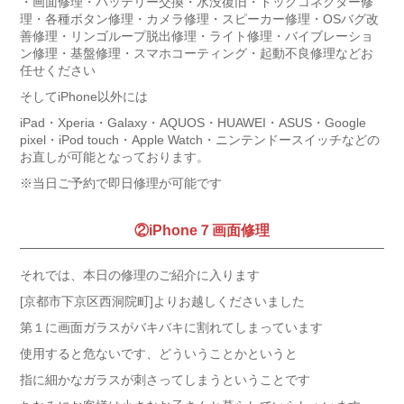
・画面修理・バッテリー交換・水没復旧・ドックコネクター修
理・各種ボタン修理・カメラ修理・スピーカー修理・OSバグ改
善修理・リンゴループ脱出修理・ライト修理・バイブレーショ
ン修理・基盤修理・スマホコーティング・起動不良修理などお
任せください
そしてiPhone以外には
iPad・Xperia・Galaxy・AQUOS・HUAWEI・ASUS・Google
pixel・iPod touch・Apple Watch・ニンテンドースイッチなどの
お直しが可能となっております。
※当日ご予約で即日修理が可能です
②iPhone７画面修理
それでは、本日の修理のご紹介に入ります
[京都市下京区西洞院町]よりお越しくださいました
第１に画面ガラスがバキバキに割れてしまっています
使用すると危ないです、どういうことかというと
指に細かなガラスが刺さってしまうということです