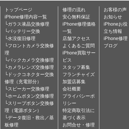
トップページ
修理の流れ
お客様の声
iPhone修理内容一覧
安心無料保証
お知らせ
└ガラス液晶交換修理
iPhone修理価格
iPhoneお役
└バッテリー交換
一覧
立ち情報
└水没復旧修理
店舗アクセス
iPhone修理
└フロントカメラ交換修
よくあるご質問
ブログ
理
iPhone買取サー
└バックカメラ交換修理
ビス
└カメラレンズ交換修理
スタッフ募集
└ドックコネクター交換
フランチャイズ
修理（充電部分）
加盟店募集
└スピーカー交換修理
会社概要
└ホームボタン交換修理
プライバシーポ
└スリープボタン交換修
リシー
理（電源ボタン）
特定商取引法に
└データ復旧・救出／基
基づく表示
板修理
お問合せ・修理