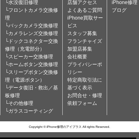
└水没復旧修理
店舗アクセス
iPhone修理
└フロントカメラ交換修
よくあるご質問
ブログ
理
iPhone買取サー
└バックカメラ交換修理
ビス
└カメラレンズ交換修理
スタッフ募集
└ドックコネクター交換
フランチャイズ
修理（充電部分）
加盟店募集
└スピーカー交換修理
会社概要
└ホームボタン交換修理
プライバシーポ
└スリープボタン交換修
リシー
理（電源ボタン）
特定商取引法に
└データ復旧・救出／基
基づく表示
板修理
お問合せ・修理
└その他修理
依頼フォーム
└ガラスコーティング
Copyright © iPhone修理のアイプラス All rights Reserved.