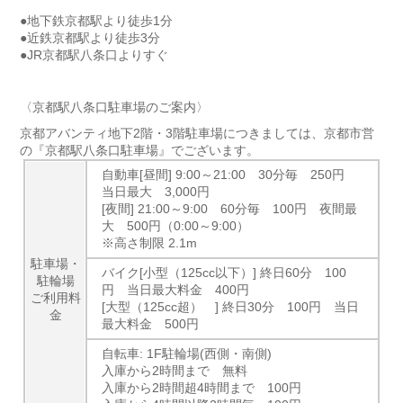
●地下鉄京都駅より徒歩1分
●近鉄京都駅より徒歩3分
●JR京都駅八条口よりすぐ
〈京都駅八条口駐車場のご案内〉
京都アバンティ地下2階・3階駐車場につきましては、
京都市営
の『京都駅八条口駐車場』
でございます。
自動車[昼間] 9:00～21:00 30分毎 250円
当日最大 3,000円
[夜間] 21:00～9:00 60分毎 100円 夜間最
大 500円（0:00～9:00）
※高さ制限 2.1m
駐車場・
バイク[小型（125cc以下）] 終日60分 100
駐輪場
円 当日最大料金 400円
ご利用料
[大型（125cc超） ] 終日30分 100円 当日
金
最大料金 500円
自転車: 1F駐輪場(西側・南側)
入庫から2時間まで 無料
入庫から2時間超4時間まで 100円