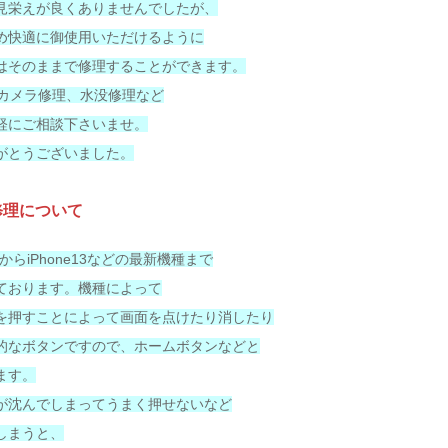
見栄えが良くありませんでしたが、
め快適に御使用いただけるように
はそのままで修理することができます。
、カメラ修理、水没修理など
軽にご相談下さいませ。
がとうございました。
修理について
機種からiPhone13などの最新機種まで
ております。機種によって
を押すことによって画面を点けたり消したり
的なボタンですので、ホームボタンなどと
ます。
が沈んでしまってうまく押せないなど
しまうと、