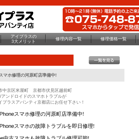
アイプラスの
修理内容一覧
修理価格一覧
3大メリット
eスマホ修理の河原町店準備中!
市中京区米屋町 京都市伏見区越前町
one/アンドロイドのスマホトラブルが
イプラスアバンティ京都店にお任せ下さい！
honeスマホ修理の河原町店準備中!
honeスマホの故障トラブルを即日修理!
ne中古スマホも故障トラブル修理可能!