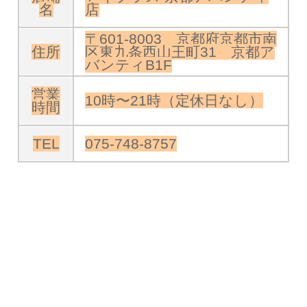
名
店
〒601-8003 京都府京都市南
住所
区東九条西山王町31 京都ア
バンティB1F
営業
10時〜21時（定休日なし）
時間
TEL
075-748-8757