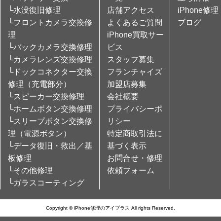
└水没復旧修理
店舗アクセス
iPhone修理
└フロントカメラ交換修
よくあるご質問
ブログ
理
iPhone買取サー
└バックカメラ交換修理
ビス
└カメラレンズ交換修理
スタッフ募集
└ドックコネクター交換
フランチャイズ
修理（充電部分）
加盟店募集
└スピーカー交換修理
会社概要
└ホームボタン交換修理
プライバシーポ
└スリープボタン交換修
リシー
理（電源ボタン）
特定商取引法に
└データ復旧・救出／基
基づく表示
板修理
お問合せ・修理
└その他修理
依頼フォーム
└ガラスコーティング
Copyright © iPhone修理のアイプラス All rights Reserved.