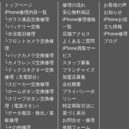
トップページ
修理の流れ
お客様の声
iPhone修理内容一覧
安心無料保証
お知らせ
└ガラス液晶交換修理
iPhone修理価格
iPhoneお役
└バッテリー交換
一覧
立ち情報
└水没復旧修理
店舗アクセス
iPhone修理
└フロントカメラ交換修
よくあるご質問
ブログ
理
iPhone買取サー
└バックカメラ交換修理
ビス
└カメラレンズ交換修理
スタッフ募集
└ドックコネクター交換
フランチャイズ
修理（充電部分）
加盟店募集
└スピーカー交換修理
会社概要
└ホームボタン交換修理
プライバシーポ
└スリープボタン交換修
リシー
理（電源ボタン）
特定商取引法に
└データ復旧・救出／基
基づく表示
板修理
お問合せ・修理
└その他修理
依頼フォーム