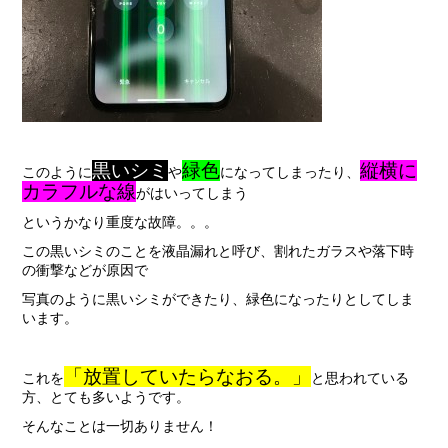
黒いシミ
緑色
縦横に
このように
や
になってしまったり、
カラフルな線
がはいってしまう
というかなり重度な故障。。。
この黒いシミのことを液晶漏れと呼び、割れたガラスや落下時
の衝撃などが原因で
写真のように黒いシミができたり、緑色になったりとしてしま
います。
「放置していたらなおる。」
これを
と思われている
方、とても多いようです。
そんなことは一切ありません！