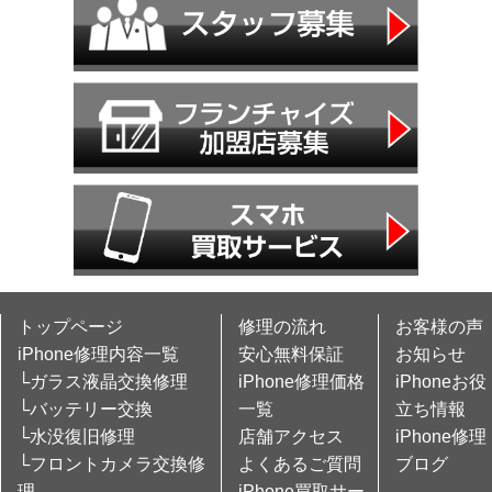
トップページ
修理の流れ
お客様の声
iPhone修理内容一覧
安心無料保証
お知らせ
└ガラス液晶交換修理
iPhone修理価格
iPhoneお役
└バッテリー交換
一覧
立ち情報
└水没復旧修理
店舗アクセス
iPhone修理
└フロントカメラ交換修
よくあるご質問
ブログ
理
iPhone買取サー