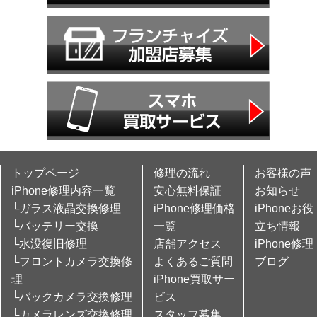
トップページ
修理の流れ
お客様の声
iPhone修理内容一覧
安心無料保証
お知らせ
└ガラス液晶交換修理
iPhone修理価格
iPhoneお役
└バッテリー交換
一覧
立ち情報
└水没復旧修理
店舗アクセス
iPhone修理
└フロントカメラ交換修
よくあるご質問
ブログ
理
iPhone買取サー
└バックカメラ交換修理
ビス
└カメラレンズ交換修理
スタッフ募集