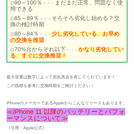
90～100％
まだまだ正常、問題なく使
◎
・・・
用できる
85～89％
そろそろ劣化し始める？交
◎
・・・
換の検討時期
80～84％
少し劣化している、お早め
◎
・・・
の交換を推奨
70%台からそれ以下
かなり劣化してい
◎
・・・
る、すぐに交換推奨！
最大容量は数字によって劣化具合を表してくれています！
この指標を参考に交換時期をご検討ください！
iPhoneのメーカーであるAppleからこんなリリースもあります。
≪iPhone 11 以降のバッテリーとパフォ
ーマンスについて≫
（引用：Apple公式）