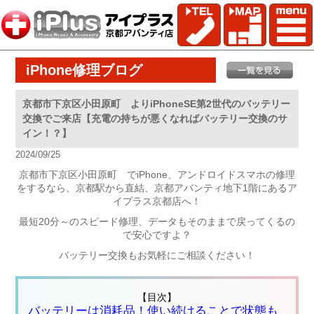
iPhone修理ブログ
京都市下京区小田原町 よりiPhoneSE第2世代のバッテリー
交換でご来店【充電の持ちが悪くなればバッテリー交換のサ
イン！？】
2024/09/25
京都市下京区小田原町 でiPhone、アンドロイドスマホの修理
をするなら、京都駅から直結、京都アバンティ地下1階にあるア
イプラス京都店へ！
最短20分～のスピード修理、データもそのままで戻ってくるの
で安心ですよ？
バッテリー交換もお気軽にご相談ください！
【目次】
バッテリーは消耗品！使い続けることで状態も