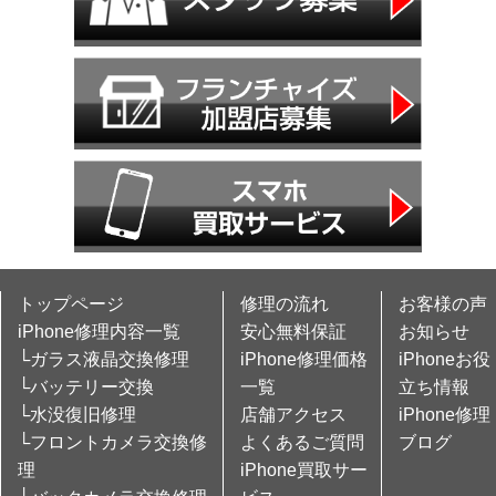
トップページ
修理の流れ
お客様の声
iPhone修理内容一覧
安心無料保証
お知らせ
└ガラス液晶交換修理
iPhone修理価格
iPhoneお役
└バッテリー交換
一覧
立ち情報
└水没復旧修理
店舗アクセス
iPhone修理
└フロントカメラ交換修
よくあるご質問
ブログ
理
iPhone買取サー