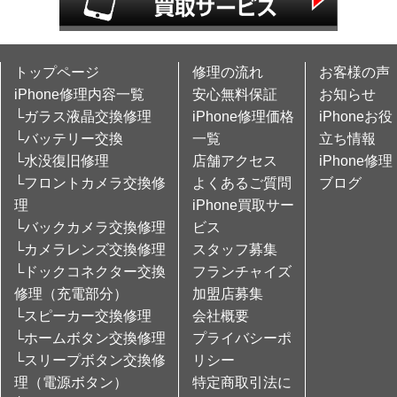
トップページ
修理の流れ
お客様の声
iPhone修理内容一覧
安心無料保証
お知らせ
└ガラス液晶交換修理
iPhone修理価格
iPhoneお役
└バッテリー交換
一覧
立ち情報
└水没復旧修理
店舗アクセス
iPhone修理
└フロントカメラ交換修
よくあるご質問
ブログ
理
iPhone買取サー
└バックカメラ交換修理
ビス
└カメラレンズ交換修理
スタッフ募集
└ドックコネクター交換
フランチャイズ
修理（充電部分）
加盟店募集
└スピーカー交換修理
会社概要
└ホームボタン交換修理
プライバシーポ
└スリープボタン交換修
リシー
理（電源ボタン）
特定商取引法に