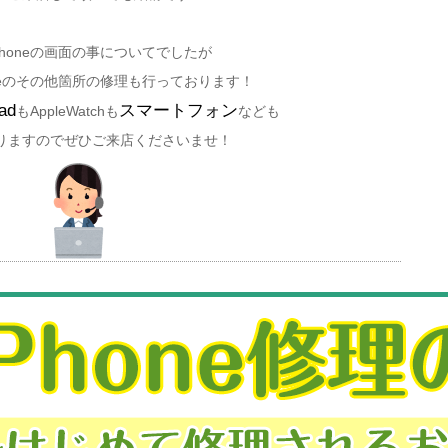
Phoneの画面の事についてでしたが
oneのその他箇所の修理も行っております！
ad
スマートフォン
もAppleWatchも
なども
りますのでぜひご来店くださいませ！