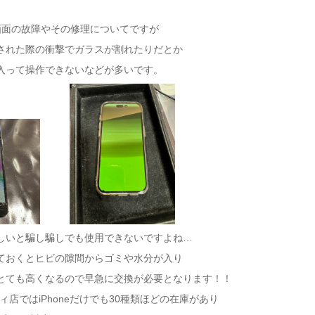
eの画面の故障やその修理についてですが
された際の衝撃でガラスが割れたりだとか
入って操作できないなどが多いです。
しいと騙し騙しでも使用できないですよね…
ておくとヒビの隙間からゴミや水分が入り
とても高くなるので早急に交換が必要となります！！
店ではiPhoneだけでも30種類ほどの在庫があり