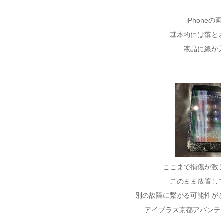
iPhon
基本的には落と
液晶に線が
ここまで損傷が激
このまま放置し
別の故障に繋がる可能性が
アイプラス京都アバンティ