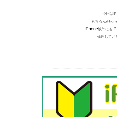
今回はi
もちろんiPh
iPhone
iP
以外にも
修理してお