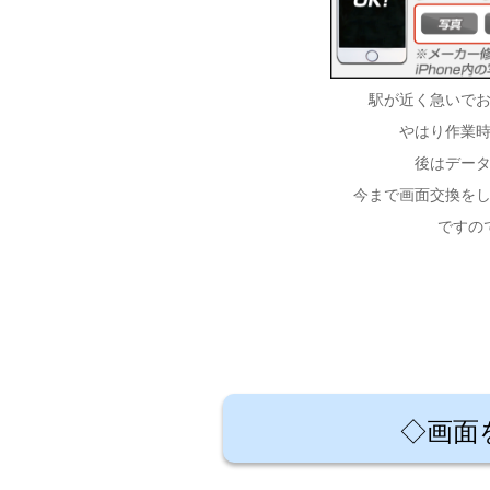
駅が近く急いで
やはり作業
後はデー
今まで画面交換を
ですの
◇画面