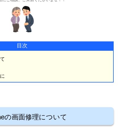
目次
いて
に
oneの画面修理について