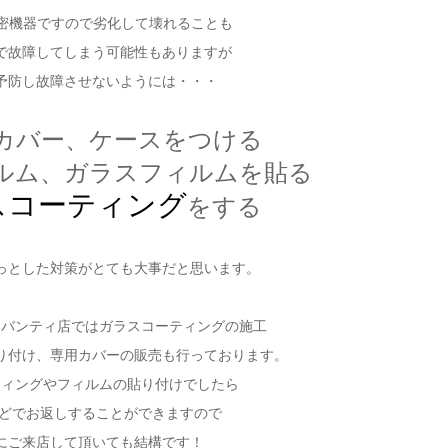
は精密機器ですので劣化して壊れることも
で故障してしまう可能性もありますが
予防し故障させないようには・・・
カバー、ケースをつける
ルム、ガラスフィルムを貼る
スコーティング
をする
っとした対策がとても大事だと思います。
アバンティ店ではガラスコーティングの施工
り付け、専用カバーの販売も行っております。
ティングやフィルムの貼り付けでしたら
どでお返しすることができますので
にご来店して頂いても結構です！