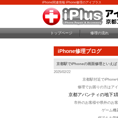
iPhone関連情報 iPhone修理のアイプラス
トップページ
修理の流れ
iPhone修理ブログ
京都駅でiPhoneの画面修理といえ
2025/02/22
京都駅付近でiPhone
修理でお困りの方はア
京都アバンティの地下1
市外のお客様や県外のお
ゲーム機
何でもお気