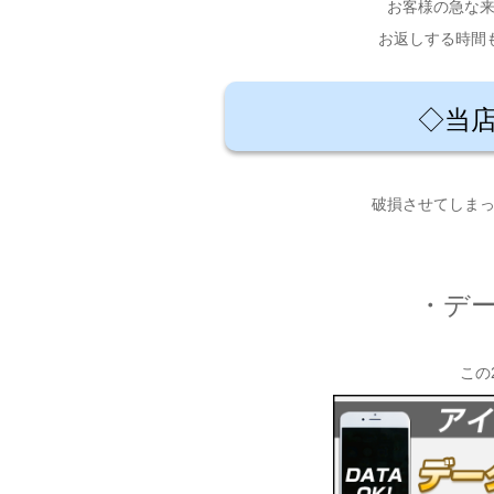
お客様の急な
お返しする時間
◇当
破損させてしま
・デ
この