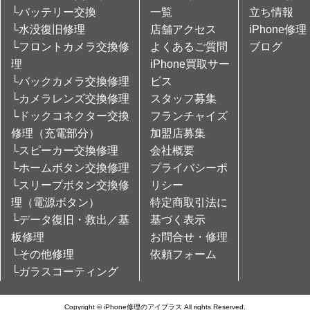
└バッテリー交換
一覧
立ち情報
└水没復旧修理
店舗アクセス
iPhone修理
└フロントカメラ交換修
よくあるご質問
ブログ
理
iPhone買取サー
└バックカメラ交換修理
ビス
└カメラレンズ交換修理
スタッフ募集
└ドックコネクター交換
フランチャイズ
修理（充電部分）
加盟店募集
└スピーカー交換修理
会社概要
└ホームボタン交換修理
プライバシーポ
└スリープボタン交換修
リシー
理（電源ボタン）
特定商取引法に
└データ復旧・救出／基
基づく表示
板修理
お問合せ・修理
└その他修理
依頼フォーム
└ガラスコーティング
Copyright © iPhone修理のアイプラス All rights Reserved.