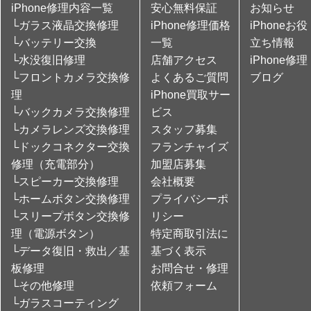
iPhone修理内容一覧
安心無料保証
お知らせ
└ガラス液晶交換修理
iPhone修理価格
iPhoneお役
└バッテリー交換
一覧
立ち情報
└水没復旧修理
店舗アクセス
iPhone修理
└フロントカメラ交換修
よくあるご質問
ブログ
理
iPhone買取サー
└バックカメラ交換修理
ビス
└カメラレンズ交換修理
スタッフ募集
└ドックコネクター交換
フランチャイズ
修理（充電部分）
加盟店募集
└スピーカー交換修理
会社概要
└ホームボタン交換修理
プライバシーポ
└スリープボタン交換修
リシー
理（電源ボタン）
特定商取引法に
└データ復旧・救出／基
基づく表示
板修理
お問合せ・修理
└その他修理
依頼フォーム
└ガラスコーティング