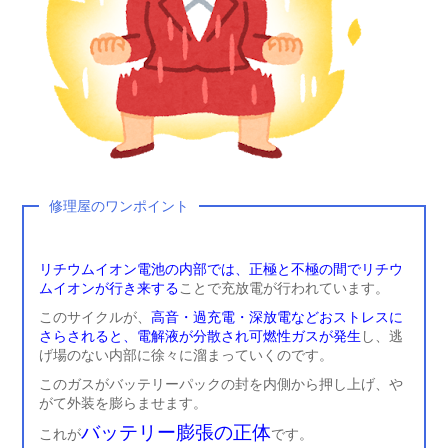
修理屋のワンポイント
リチウムイオン電池の内部では、正極と不極の間でリチウ
ムイオンが行き来する
ことで充放電が行われています。
このサイクルが、
高音・過充電・深放電などおストレスに
さらされると、電解液が分散され可燃性ガスが発生
し、逃
げ場のない内部に徐々に溜まっていくのです。
このガスがバッテリーパックの封を内側から押し上げ、や
がて外装を膨らませます。
バッテリー膨張の正体
これが
です。