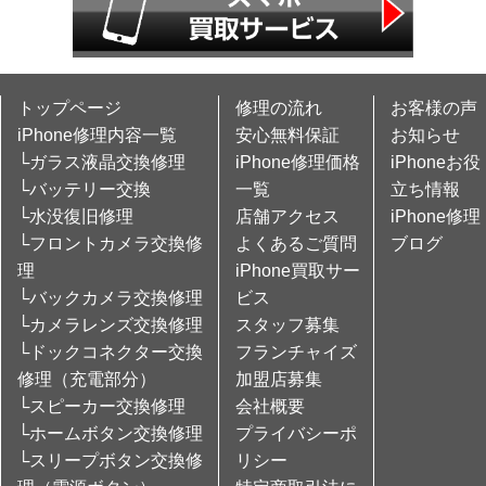
トップページ
修理の流れ
お客様の声
iPhone修理内容一覧
安心無料保証
お知らせ
└ガラス液晶交換修理
iPhone修理価格
iPhoneお役
└バッテリー交換
一覧
立ち情報
└水没復旧修理
店舗アクセス
iPhone修理
└フロントカメラ交換修
よくあるご質問
ブログ
理
iPhone買取サー
└バックカメラ交換修理
ビス
└カメラレンズ交換修理
スタッフ募集
└ドックコネクター交換
フランチャイズ
修理（充電部分）
加盟店募集
└スピーカー交換修理
会社概要
└ホームボタン交換修理
プライバシーポ
└スリープボタン交換修
リシー