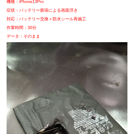
機種：iPhone13Pro
症状：バッテリー膨張による画面浮き
対応：バッテリー交換＋防水シール再施工
作業時間：30分
データ：そのまま