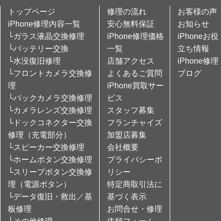
トップページ
修理の流れ
お客様の声
iPhone修理内容一覧
安心無料保証
お知らせ
└ガラス液晶交換修理
iPhone修理価格
iPhoneお役
└バッテリー交換
一覧
立ち情報
└水没復旧修理
店舗アクセス
iPhone修理
└フロントカメラ交換修
よくあるご質問
ブログ
理
iPhone買取サー
└バックカメラ交換修理
ビス
└カメラレンズ交換修理
スタッフ募集
└ドックコネクター交換
フランチャイズ
修理（充電部分）
加盟店募集
└スピーカー交換修理
会社概要
└ホームボタン交換修理
プライバシーポ
└スリープボタン交換修
リシー
理（電源ボタン）
特定商取引法に
└データ復旧・救出／基
基づく表示
板修理
お問合せ・修理