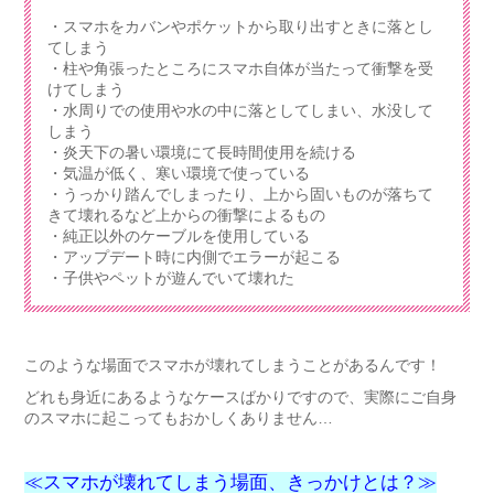
・スマホをカバンやポケットから取り出すときに落とし
てしまう
・柱や角張ったところにスマホ自体が当たって衝撃を受
けてしまう
・水周りでの使用や水の中に落としてしまい、水没して
しまう
・炎天下の暑い環境にて長時間使用を続ける
・気温が低く、寒い環境で使っている
・うっかり踏んでしまったり、上から固いものが落ちて
きて壊れるなど上からの衝撃によるもの
・純正以外のケーブルを使用している
・アップデート時に内側でエラーが起こる
・子供やペットが遊んでいて壊れた
このような場面でスマホが壊れてしまうことがあるんです！
どれも身近にあるようなケースばかりですので、実際にご自身
のスマホに起こってもおかしくありません…
≪スマホが壊れてしまう場面、きっかけとは？≫