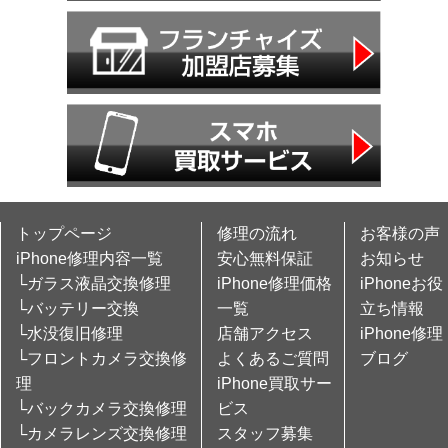
トップページ
修理の流れ
お客様の声
iPhone修理内容一覧
安心無料保証
お知らせ
└ガラス液晶交換修理
iPhone修理価格
iPhoneお役
└バッテリー交換
一覧
立ち情報
└水没復旧修理
店舗アクセス
iPhone修理
└フロントカメラ交換修
よくあるご質問
ブログ
理
iPhone買取サー
└バックカメラ交換修理
ビス
└カメラレンズ交換修理
スタッフ募集