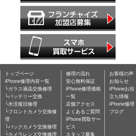
トップページ
修理の流れ
お客様の声
iPhone修理内容一覧
安心無料保証
お知らせ
└ガラス液晶交換修理
iPhone修理価格
iPhoneお役
└バッテリー交換
一覧
立ち情報
└水没復旧修理
店舗アクセス
iPhone修理
└フロントカメラ交換修
よくあるご質問
ブログ
理
iPhone買取サー
└バックカメラ交換修理
ビス
└カメラレンズ交換修理
スタッフ募集