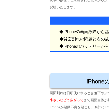
携帯の修理でご来店される故障から次
説明いたします。
◆iPhoneの画面故障から
◆背面割れの問題と次の故
◆iPhoneのバッテリーか
iPho
画面割れは日頃使われるとき落下やぶ
小さいヒビで広がって
きて画面全体が
iPhoneが起動不良を起こし、余計にiPh