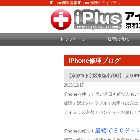
iPhone関連情報 iPhone修理のアイプラス
トップページ
修理の流れ
iPhone修理ブログ
【京都市下京区東塩小路町】 よりiP
2025/12/17
iPhoneを使って長い月日も経つ方もい
故障で沢山のトラブルでお困りの方は
アイプラス京都アバンティへお越しく
最短で３０分～
iPhoneの修理も