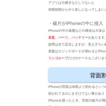
アプリは引継ぎなどしてないと
初期状態からやり直しになってしまい
・破片がiPhoneの中に侵入
iPhoneの中の基盤などの構造は大体は
基盤、パーツ、バッテリー
があります
故障は全て該当しますが、見えずらい
基盤はロジックボードが壊れるとiPho
リンゴループ
だけのケースもございま
背面
iPhoneの背面は画面より割れるとい
剥がれてるのにきずけてない事があり
iPhoneを握ったとき、背面の破片が