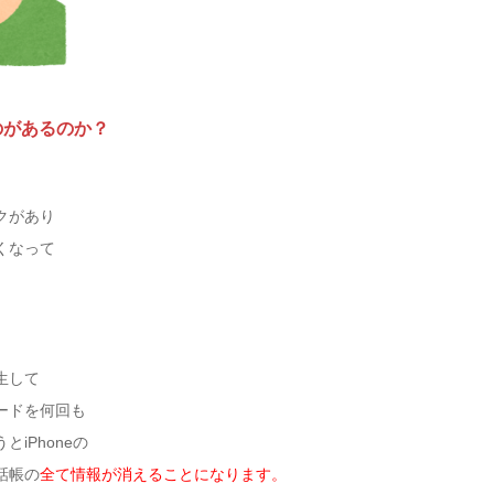
のがあるのか？
クがあり
くなって
生して
ードを何回も
iPhoneの
話帳の
全て情報が消えることになります。