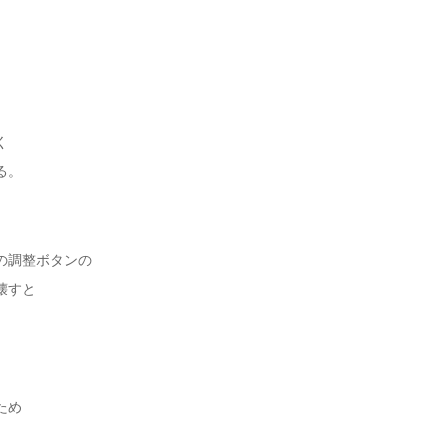
く
る。
の調整ボタンの
壊すと
ため