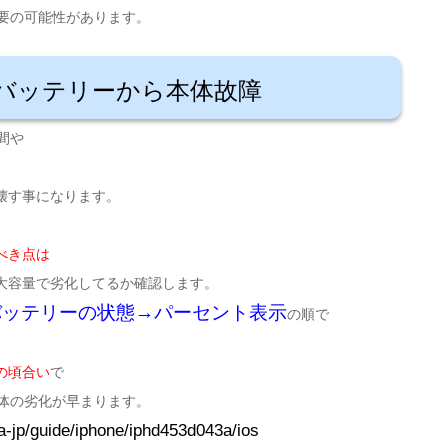
要の可能性があります。
eのバッテリーから本体故障
間や
。
壊す事になります。
べき点は
大容量で劣化してるか確認します。
バッテリーの状態→パーセント表示
の順で
の頃合い
で
本体の劣化が早まります。
ja-jp/guide/iphone/iphd453d043a/ios