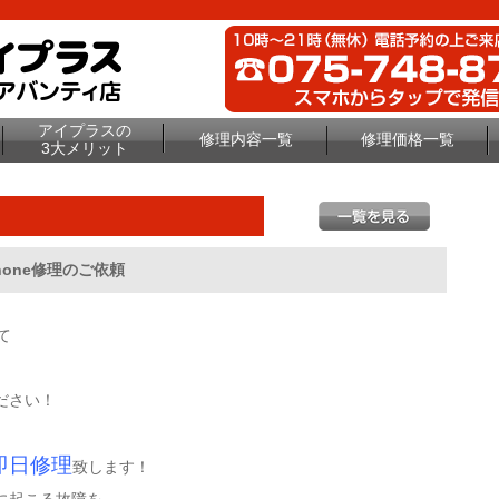
アイプラスの
修理内容一覧
修理価格一覧
3大メリット
hone修理のご依頼
て
ださい！
即日修理
致します！