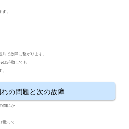
ます。
。
破片で故障に繋がります。
neは起動しても
す。
割れの問題と次の故障
つの間にか
飛び散って