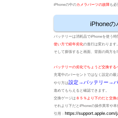
iPhoneの中の
カメラパーツの故障
も必
iPhon
バッテリーは消耗品でiPhoneを使う時
使い方で経年劣化
の進行は変わります
そして膨張すると画面、背面の両方を
バッテリーの劣化でちょうど交換する
充電中のパーセントではなく設定の最
設定→バッテリー→
やり方は
進めてもらえると確認できます。
交換ゲージは
８５％より下のだと交換
それより下だとiPhoneの操作異常や
https://support.apple.com/
引用：