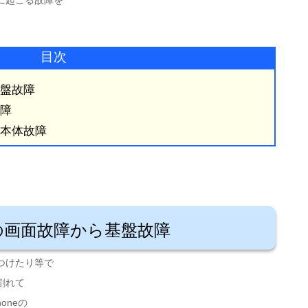
に起こる故障を
目次
基盤故障
障
ら本体故障
neの画面故障から基盤故障
つけたり等で
割れて
oneの