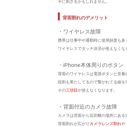
手に刺さるかもしれません。
背面割れのデメリット
・ワイヤレス故障
携帯は仕事中や通勤時に使用頻度も多
ワイヤレスでタッチ決済が使えなくな
・iPhone本体周りのボタン
背面のワイヤレスは電源ボタンと音量
役割も果たしてるので繋がれてる線を
その
三項目
が使えなくなります。
・背面付近のカメラ故障
カメラは背面から近距離の場所にある
背面割れが広がり
カメラレンズ割れ
や