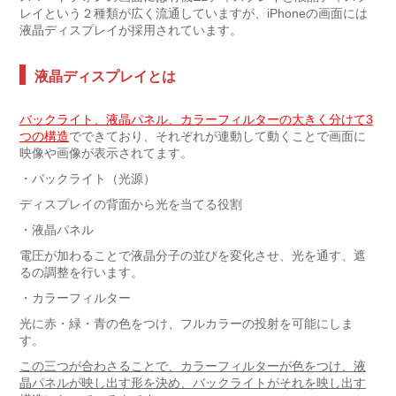
レイという２種類が広く流通していますが、iPhoneの画面には
液晶ディスプレイが採用されています。
液晶ディスプレイとは
バックライト、液晶パネル、カラーフィルターの大きく分けて3
つの構造
でできており、それぞれが連動して動くことで画面に
映像や画像が表示されてます。
・バックライト（光源）
ディスプレイの背面から光を当てる役割
・液晶パネル
電圧が加わることで液晶分子の並びを変化させ、光を通す、遮
るの調整を行います。
・カラーフィルター
光に赤・緑・青の色をつけ、フルカラーの投射を可能にしま
す。
この三つが合わさることで、カラーフィルターが色をつけ、液
晶パネルが映し出す形を決め、バックライトがそれを映し出す