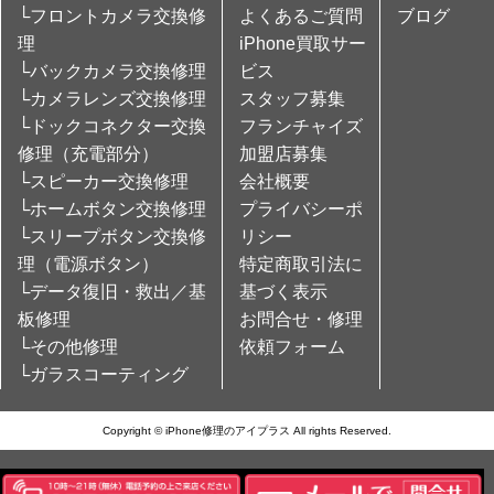
└フロントカメラ交換修
よくあるご質問
ブログ
理
iPhone買取サー
└バックカメラ交換修理
ビス
└カメラレンズ交換修理
スタッフ募集
└ドックコネクター交換
フランチャイズ
修理（充電部分）
加盟店募集
└スピーカー交換修理
会社概要
└ホームボタン交換修理
プライバシーポ
└スリープボタン交換修
リシー
理（電源ボタン）
特定商取引法に
└データ復旧・救出／基
基づく表示
板修理
お問合せ・修理
└その他修理
依頼フォーム
└ガラスコーティング
Copyright © iPhone修理のアイプラス All rights Reserved.