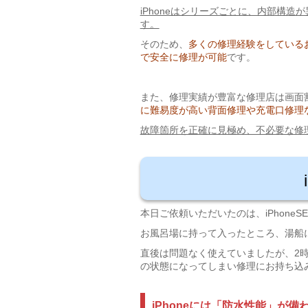
iPhoneはシリーズごとに、内部構
す。
そのため、
多くの修理経験をしている
で安全に修理が可能
です。
また、修理実績が豊富な修理店は画面
に難易度が高い背面修理や充電口修理
故障箇所を正確に見極め、不必要な修
本日ご依頼いただいたのは、iPhone
お風呂場に持って入ったところ、湯船
直後は問題なく使えていましたが、2時
の状態になってしまい修理にお持ち込
iPhoneには「防水性能」が備