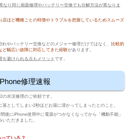
造が異なり同じ画面修理やバッテリー交換でも分解方法が異なりま
お店ほど機種ごとの特徴やトラブルを把握しているためスムーズ
割れやバッテリー交換などのメジャー修理だけではなく、
比較的
など幅広い故障に対応してきた経験
があります。
理を避けられる点もメリット
です。
iPhone修理速報
SE2の水没修理のご依頼です。
に落としてしまい2秒ほどお湯に浸かってしまったとのこと。
間後にiPhone使用中に電源がつかなくなってから「機動不能」
みいただきました。
わっている？