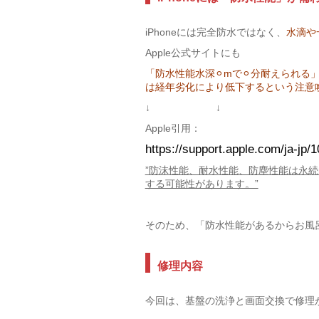
iPhoneには完全防水ではなく、
水滴や
Apple公式サイトにも
「防水性能水深⚪︎mで⚪︎分耐えられ
は経年劣化により低下するという注意
↓ ↓
Apple引用：
https://support.apple.com/ja-jp/
”防沫性能、耐水性能、防塵性能は永
する可能性があります。”
そのため、「防水性能があるからお風
修理内容
今回は、基盤の洗浄と画面交換で修理