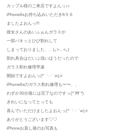
カップル様のご来店ですよんっ♪♪
iPhone6sお持ち込みいただきft５６
ましたよおんっ‼︎!
彼女さんのあいふぉんガラスが
一部パキッとひび割れして
しまっておりました、、(｡>﹏<｡)
割れ具合はだいぶ浅いほうだったので
ガラス割れ修理早速
開始ですよおんっ(*´╰╯`๓)♬
iPhone6sのガラス割れ修理も〜〜、、
わずか30分後には完了なのですっ(*´艸`*)
きれいになってとっても
喜んでいただけましたよおんっ(*´╰╯`๓)♬
ありがとうございます♡♡
iPhoneお直し後のお写真も