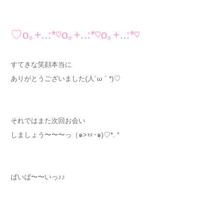
♡
o
｡
+..:*
♡
o
｡
+..:*
♡
o
｡
+..:*
♡
すてきな笑顔本当に
ありがとうございました(人´ω｀*)♡
それではまた次回お会い
しましょう〜〜〜っ（๑>ㅂ･๑)♡*. °
ばいば〜〜いっ♪♪