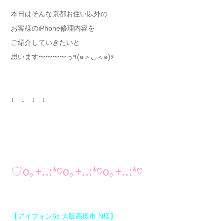
本日はそんな京都お住い以外の
お客様のiPhone修理内容を
ご紹介していきたいと
思います〜〜〜〜っ٩(๑＞◡＜๑)۶
↓ ↓ ↓ ↓
♡
o
｡
+..:*
♡
o
｡
+..:*
♡
o
｡
+..:*
♡
【アイフォン6s 大阪高槻市 N様】