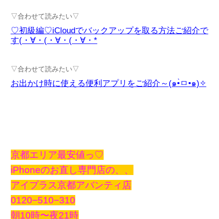
▽合わせて読みたい▽
♡初級編♡iCloudでバックアップを取る方法ご紹介で
す(・∀・(・∀・(・∀・*
▽合わせて読みたい▽
お出かけ時に使える便利アプリをご紹介～(๑•̀ㅁ•๑)✧
京都エリア最安値っ♡
iPhoneのお直し専門店の、、
アイプラス京都アバンティ店
0120−510−310
朝10時〜夜21時