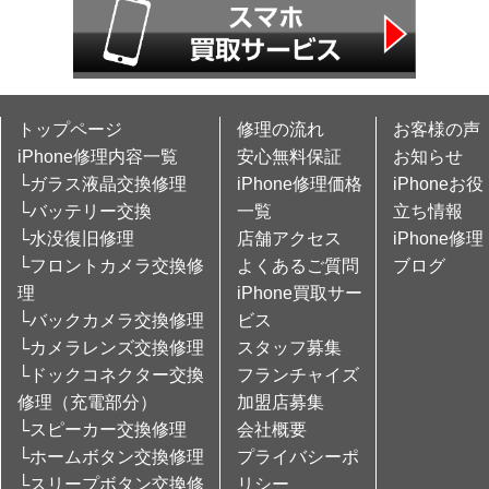
トップページ
修理の流れ
お客様の声
iPhone修理内容一覧
安心無料保証
お知らせ
└ガラス液晶交換修理
iPhone修理価格
iPhoneお役
└バッテリー交換
一覧
立ち情報
└水没復旧修理
店舗アクセス
iPhone修理
└フロントカメラ交換修
よくあるご質問
ブログ
理
iPhone買取サー
└バックカメラ交換修理
ビス
└カメラレンズ交換修理
スタッフ募集
└ドックコネクター交換
フランチャイズ
修理（充電部分）
加盟店募集
└スピーカー交換修理
会社概要
└ホームボタン交換修理
プライバシーポ
└スリープボタン交換修
リシー