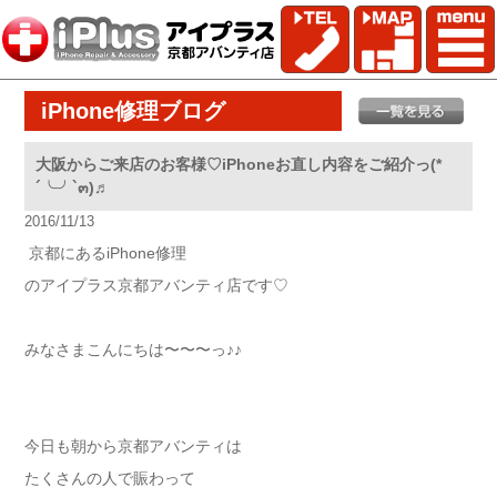
iPhone修理ブログ
大阪からご来店のお客様♡iPhoneお直し内容をご紹介っ(*
´╰╯`๓)♬
2016/11/13
京都にあるiPhone修理
のアイプラス京都アバンティ店です♡
みなさまこんにちは〜〜〜っ♪♪
今日も朝から京都アバンティは
たくさんの人で賑わって