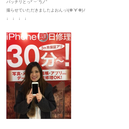
バッチリとっ*˙︶˙*)ノ”
撮らせていただきましたよおんっ\(❁´∀`❁)ﾉ
↓ ↓ ↓ ↓