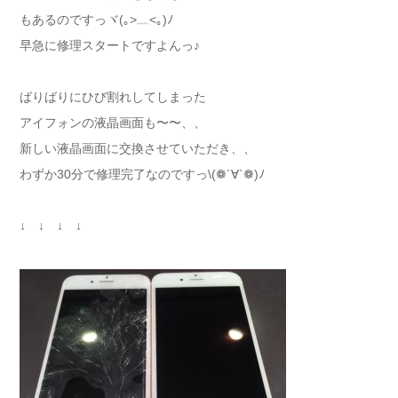
もあるのですっヾ(｡>﹏<｡)ﾉ
早急に修理スタートですよんっ♪
ばりばりにひび割れしてしまった
アイフォンの液晶画面も〜〜、、
新しい液晶画面に交換させていただき、、
わずか30分で修理完了なのですっ\(❁´∀`❁)ﾉ
↓ ↓ ↓ ↓