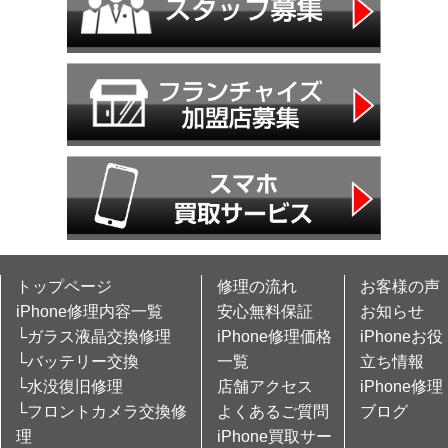
トップページ
修理の流れ
お客様の声
iPhone修理内容一覧
安心無料保証
お知らせ
└ガラス液晶交換修理
iPhone修理価格
iPhoneお役
└バッテリー交換
一覧
立ち情報
└水没復旧修理
店舗アクセス
iPhone修理
└フロントカメラ交換修
よくあるご質問
ブログ
理
iPhone買取サー