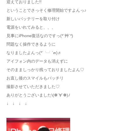
迎えておりました!!
ということでさっそく修理開始ですよんっ♪
新しいバッテリーを取り付け
電源をいれてみると、、、
見事にiPhone復活なのですっ(*´艸`*)
問題なく操作できるように
なりましたよんっ(*´╰╯`๓)♬
アイフォン内のデータも消えずに
そのまましっかり残っておりましたよん♡
お直し後のスマイルもバッチリ
撮影させていただきました♡
ありがとうございました\(❁´∀`❁)ﾉ
↓ ↓ ↓ ↓