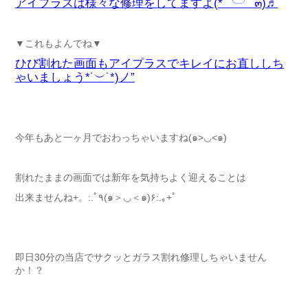
アイプラスは様々な修理をしてますよ(*´╰╯`๓)♬
▼これもよんでね▼
ひび割れた画面もアイプラスでキレイにお直ししち
ゃいましょう*˙︶˙*)ノ”
今年もあと一ヶ月でおわっちゃいますね(๑>◡<๑)
割れたままの画面では新年を気持ちよく迎えることは
出来ませんね+。:.ﾟ٩(๑＞◡＜๑)۶:.｡+ﾟ
即日30分の当店でサクッとガラス割れ修理しちゃいません
か！？