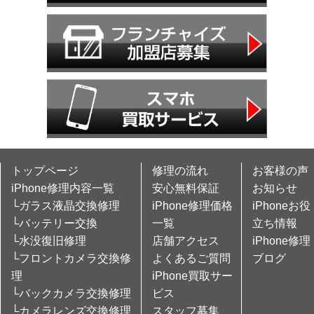
トップページ
修理の流れ
お客様の声
iPhone修理内容一覧
安心無料保証
お知らせ
└ガラス液晶交換修理
iPhone修理価格
iPhoneお役
└バッテリー交換
一覧
立ち情報
└水没復旧修理
店舗アクセス
iPhone修理
└フロントカメラ交換修
よくあるご質問
ブログ
理
iPhone買取サー
└バックカメラ交換修理
ビス
└カメラレンズ交換修理
スタッフ募集