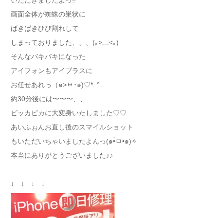
いただきましたよっ!!
画面全体が蜘蛛の巣状に
ばきばきひび割れして
しまっておりました、、、(｡>﹏<｡)
そんなバキバキになった
アイフォンもアイプラスに
お任せあれっ（๑>ㅂ･๑)♡*. °
約30分後には〜〜〜、、
ピッカピカに大変身いたしました♡♡
あいふぉんお直し後のスマイルショット
もいただいちゃいましたよんっ(๑•̀ㅁ•๑)✧
本当にありがとうございました♪♪
↓ ↓ ↓ ↓