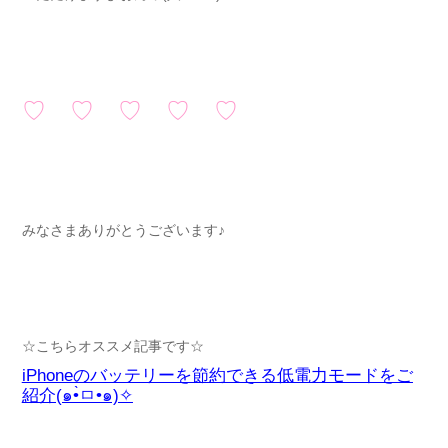
♡ ♡ ♡ ♡ ♡
みなさまありがとうございます♪
☆こちらオススメ記事です☆
iPhoneのバッテリーを節約できる低電力モードをご
紹介(๑•̀ㅁ•๑)✧