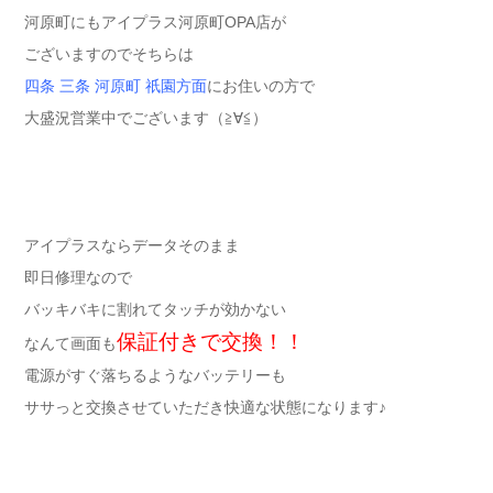
河原町にもアイプラス河原町OPA店が
ございますのでそちらは
四条 三条 河原町 祇園方面
にお住いの方で
大盛況営業中でございます（≧∀≦）
アイプラスならデータそのまま
即日修理なので
バッキバキに割れてタッチが効かない
保証付きで交換！！
なんて画面も
電源がすぐ落ちるようなバッテリーも
ササっと交換させていただき快適な状態になります♪