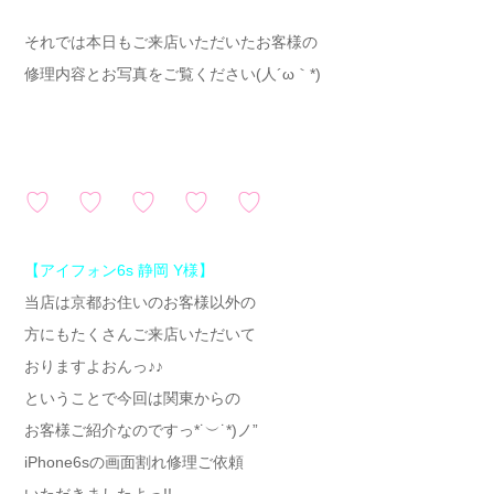
それでは本日もご来店いただいたお客様の
修理内容とお写真をご覧ください(人´ω｀*)
♡ ♡ ♡ ♡ ♡
【アイフォン6s 静岡 Y様
】
当店は京都お住いのお客様以外の
方にもたくさんご来店いただいて
おりますよおんっ♪♪
ということで今回は関東からの
お客様ご紹介なのですっ*˙︶˙*)ノ”
iPhone6sの画面割れ修理ご依頼