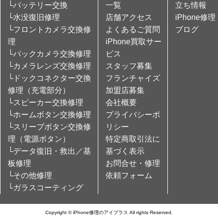
└バッテリー交換
一覧
立ち情報
└水没復旧修理
店舗アクセス
iPhone修理
└フロントカメラ交換修
よくあるご質問
ブログ
理
iPhone買取サー
└バックカメラ交換修理
ビス
└カメラレンズ交換修理
スタッフ募集
└ドックコネクター交換
フランチャイズ
修理（充電部分）
加盟店募集
└スピーカー交換修理
会社概要
└ホームボタン交換修理
プライバシーポ
└スリープボタン交換修
リシー
理（電源ボタン）
特定商取引法に
└データ復旧・救出／基
基づく表示
板修理
お問合せ・修理
└その他修理
依頼フォーム
└ガラスコーティング
Copyright © iPhone修理のアイプラス All rights Reserved.