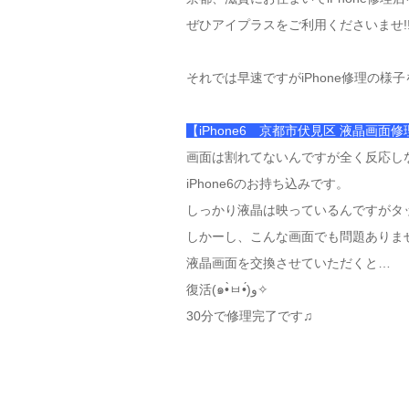
ぜひアイプラスをご利用くださいませ!
それでは早速ですがiPhone修理の様
【
iPhone6 京都市伏見区 液晶画面
画面は割れてないんですが全く反応し
iPhone6のお持ち込みです。
しっかり液晶は映っているんですがタッチ
しかーし、こんな画面でも問題ありませ
液晶画面を交換させていただくと…
復活(๑•̀ㅂ•́)و✧
30分で修理完了です♫