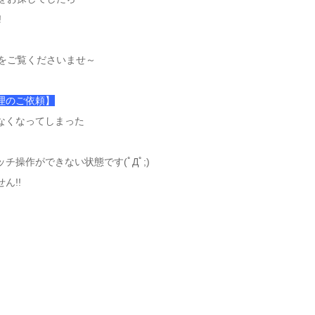
!
子をご覧くださいませ～
修理のご依頼
】
なくなってしまった
操作ができない状態です(ﾟДﾟ;)
ん!!