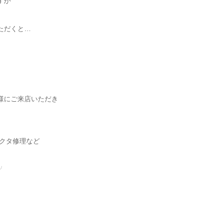
すが
ただくと…
様にご来店いただき
ネクタ修理など
╯