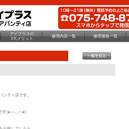
アイプラスの
修理内容一覧
修理価格一覧
3大メリット
アバンティ店です。
(๑＞◡＜๑)
店をお探しでしたら