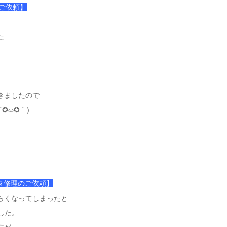
のご依頼】
た
きましたので
✪ω✪｀)
クタ修理のご依頼】
らくなってしまったと
した。