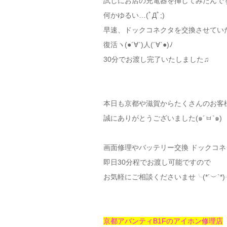
試しにお店の充電器を挿してみたんで
何かゆるい…(ﾟДﾟ;)
早速、ドックコネクタを交換させてい
復活ヽ(●´∀`)人(´∀`●)ﾉ
30分でお渡し完了いたしました♫
本日も京都や滋賀からたくさんのお客
誠にありがとうございました(๑´ㅂ`๑)
画面修理やバッテリー交換 ドックコ
即日30分程でお渡し可能ですので
お気軽にご相談くださいませ╰(*´︶`*)
京都アバンティB1Fのアイホン修理店