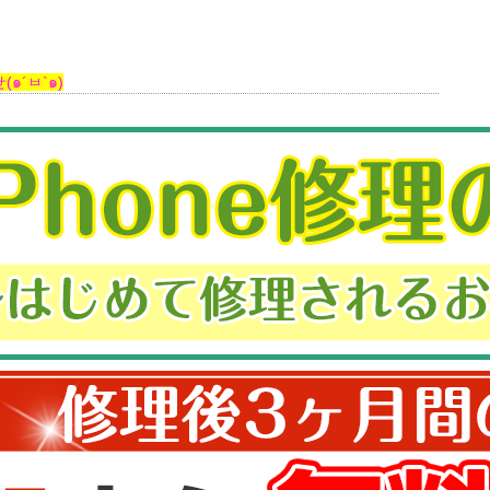
๑´ㅂ`๑)