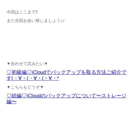
今回はここまで‼︎
また次回お会い致しましょう♪♪
▼合わせて読みたい▼
♡初級編♡iCloudでバックアップを取る方法ご紹介で
す(・∀・(・∀・(・∀・*
▼こちらもどうぞ▼
♡続編♡iCloudのバックアップについて〜ストレージ
編〜