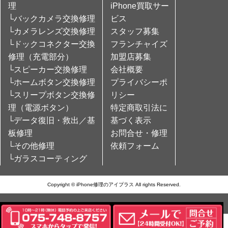
理
iPhone買取サー
└バックカメラ交換修理
ビス
└カメラレンズ交換修理
スタッフ募集
└ドックコネクター交換
フランチャイズ
修理（充電部分）
加盟店募集
└スピーカー交換修理
会社概要
└ホームボタン交換修理
プライバシーポ
└スリープボタン交換修
リシー
理（電源ボタン）
特定商取引法に
└データ復旧・救出／基
基づく表示
板修理
お問合せ・修理
└その他修理
依頼フォーム
└ガラスコーティング
Copyright © iPhone修理のアイプラス All rights Reserved.