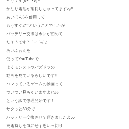
そうです(๑•̀ㅁ•๑)✧
かなり電池が消耗しちゃってますね‼︎
あいほん6を使用して
もうすぐ2年ということでしたが
バッテリー交換は今回が初めて
だそうです(*´╰╯`๓)♬
あいふぉんを
使ってYouTubeで
よくモンストやパズドラの
動画を見ているらしいです‼︎
ハマっているゲームの動画って
ついつい見ちゃいますよね♪♪
という訳で修理開始です！
サクっと30分で
バッテリー交換させて頂きましたよ♪♪
充電持ちを気にせず思いっ切り