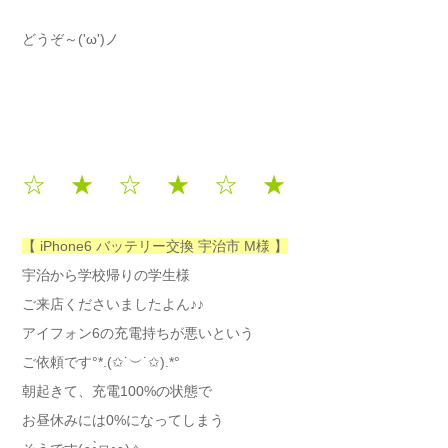
どうぞ～('ω')ノ
☆ ★ ☆ ★ ☆ ★
【 iPhone6 バッテリー交換 宇治市 M様 】
宇治から学校帰りの学生様
ご来店くださいましたよん♪♪
アイフォン6の充電持ちが悪いという
ご依頼です°*.(✩˙︶˙✩).*°
朝起きて、充電100%の状態で
お昼休みには0%になってしまう