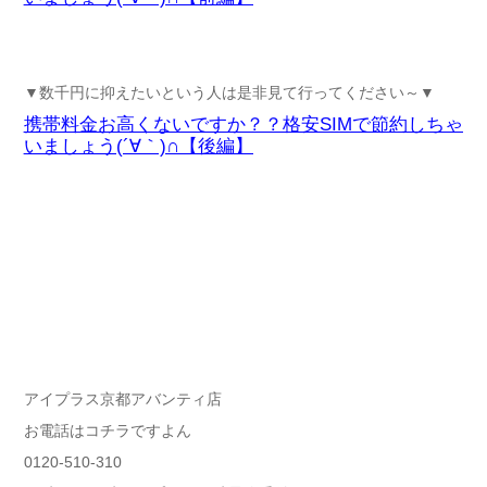
▼数千円に抑えたいという人は是非見て行ってください～▼
携帯料金お高くないですか？？格安SIMで節約しちゃ
いましょう(´∀｀)∩【後編】
アイプラス京都アバンティ店
お電話はコチラですよん
0120-510-310