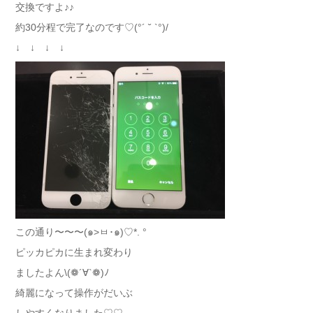
交換ですよ♪♪
約30分程で完了なのです♡(°´ ˘ `°)/
↓ ↓ ↓ ↓
この通り〜〜〜(๑>ㅂ･๑)♡*. °
ピッカピカに生まれ変わり
ましたよん\(❁´∀`❁)ﾉ
綺麗になって操作がだいぶ