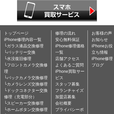
トップページ
修理の流れ
お客様の声
iPhone修理内容一覧
安心無料保証
お知らせ
└ガラス液晶交換修理
iPhone修理価格
iPhoneお役
└バッテリー交換
一覧
立ち情報
└水没復旧修理
店舗アクセス
iPhone修理
└フロントカメラ交換修
よくあるご質問
ブログ
理
iPhone買取サー
└バックカメラ交換修理
ビス
└カメラレンズ交換修理
スタッフ募集
└ドックコネクター交換
フランチャイズ
修理（充電部分）
加盟店募集
└スピーカー交換修理
会社概要
└ホームボタン交換修理
プライバシーポ