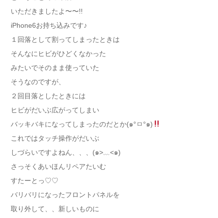
いただきましたよ〜〜!!
iPhone6お持ち込みです♪
１回落として割ってしまったときは
そんなにヒビがひどくなかった
みたいでそのまま使っていた
そうなのですが、
２回目落としたときには
ヒビがだいぶ広がってしまい
バッキバキになってしまったのだとか(๑°ㅁ°๑)
これではタッチ操作がだいぶ
しづらいですよねん、、、(๑>﹏<๑)
さっそくあいほんリペアたいむ
すたーとっ♡♡
バリバリになったフロントパネルを
取り外して、、新しいものに