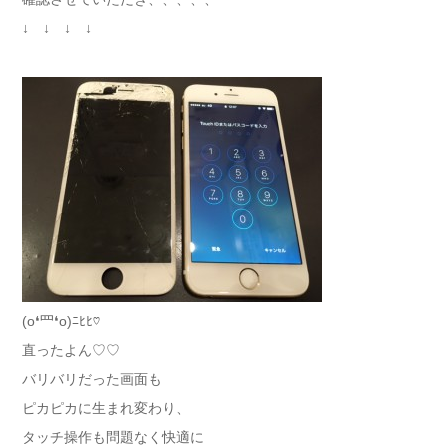
↓ ↓ ↓ ↓
(o❛罒❛o)ﾆﾋﾋ♡
直ったよん♡♡
バリバリだった画面も
ピカピカに生まれ変わり、
タッチ操作も問題なく快適に