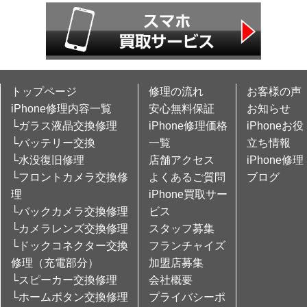
トップページ
修理の流れ
お客様の声
iPhone修理内容一覧
安心無料保証
お知らせ
└ガラス液晶交換修理
iPhone修理価格
iPhoneお役
└バッテリー交換
一覧
立ち情報
└水没復旧修理
店舗アクセス
iPhone修理
└フロントカメラ交換修
よくあるご質問
ブログ
理
iPhone買取サー
└バックカメラ交換修理
ビス
└カメラレンズ交換修理
スタッフ募集
└ドックコネクター交換
フランチャイズ
修理（充電部分）
加盟店募集
└スピーカー交換修理
会社概要
└ホームボタン交換修理
プライバシーポ