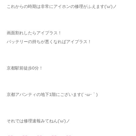
これからの時期は非常にアイホンの修理がふえます('ω')ノ
画面割れしたらアイプラス！
バッテリーの持ちが悪くなればアイプラス！
京都駅前徒歩0分！
京都アバンティの地下1階にございます(´･ω･｀)
それでは修理速報みてねん('ω')ノ