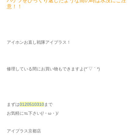
バケツをひっくり返したような雨の時は水没にご注
意！！
アイホンお直し戦隊アイプラス！
修理している間にお買い物もできますよ(*´▽｀*)
まずは
0120510310
まで
お気軽に℡下さい(/・ω・)/
アイプラス京都店