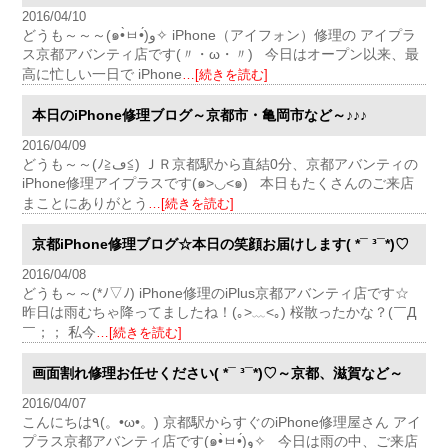
2016/04/10
どうも～～～(๑•̀ㅂ•́)و✧ iPhone（アイフォン）修理の アイプラ
ス京都アバンティ店です(〃・ω・〃) 今日はオープン以来、最
高に忙しい一日で iPhone
…[続きを読む]
本日のiPhone修理ブログ～京都市・亀岡市など～♪♪♪
2016/04/09
どうも～～(ﾉ≧ڡ≦) ＪＲ京都駅から直結0分、京都アバンティの
iPhone修理アイプラスです(๑>◡<๑) 本日もたくさんのご来店
まことにありがとう
…[続きを読む]
京都iPhone修理ブログ☆本日の笑顔お届けします( *¯ ³¯*)♡
2016/04/08
どうも～～(*ﾉ▽ﾉ) iPhone修理のiPlus京都アバンティ店です☆
昨日は雨むちゃ降ってましたね！(｡>﹏<｡) 桜散ったかな？(￣Д
￣；； 私今
…[続きを読む]
画面割れ修理お任せください( *¯ ³¯*)♡～京都、滋賀など～
2016/04/07
こんにちは٩(。•ω•。) 京都駅からすぐのiPhone修理屋さん アイ
プラス京都アバンティ店です(๑•̀ㅂ•́)و✧ 今日は雨の中、ご来店