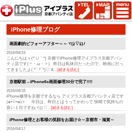
iPhone修理ブログ
画面劇的ビフォーアフター～～ヾ(≧▽≦)ﾉ
2016/04/19
こんにちはｖ(*´∪｀*) 京都でiPhone修理アイプラス京都アバン
ティ店です(〃・ω・〃) 昨日は私休日だったので、映画に行っ
てきましたよ( *¯ ³¯*)♡ &
…[続きを読む]
京都駅前→iPhone6s画面修理30分で完了!!!!
2016/04/18
iPhone修理を京都でするなら アイプラス京都アバンティ店です
(๑•̀ㅁ•๑)✧ 今日は、昨日とはうってかわって 快晴で気持ちの
良い１日ですねヾ(≧▽
…[続きを読む]
iPhone修理とお客様の笑顔をお届け☆～京都市・滋賀～
2016/04/17