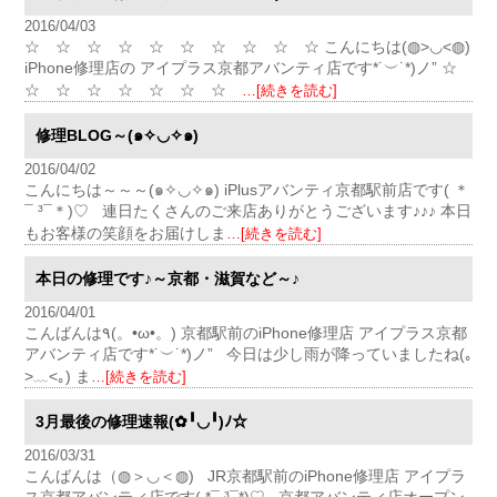
2016/04/03
☆ ☆ ☆ ☆ ☆ ☆ ☆ ☆ ☆ ☆ こんにちは(◍>◡<◍)
iPhone修理店の アイプラス京都アバンティ店です*˙︶˙*)ノ” ☆
☆ ☆ ☆ ☆ ☆ ☆ ☆
…[続きを読む]
修理BLOG～(๑✧◡✧๑)
2016/04/02
こんにちは～～～(๑✧◡✧๑) iPlusアバンティ京都駅前店です( ＊
¯ ³¯＊)♡ 連日たくさんのご来店ありがとうございます♪♪♪ 本日
もお客様の笑顔をお届けしま
…[続きを読む]
本日の修理です♪～京都・滋賀など～♪
2016/04/01
こんばんは٩(。•ω•。) 京都駅前のiPhone修理店 アイプラス京都
アバンティ店です*˙︶˙*)ノ” 今日は少し雨が降っていましたね(｡
>﹏<｡) ま
…[続きを読む]
3月最後の修理速報(✿╹◡╹)ﾉ☆
2016/03/31
こんばんは（◍＞◡＜◍) JR京都駅前のiPhone修理店 アイプラ