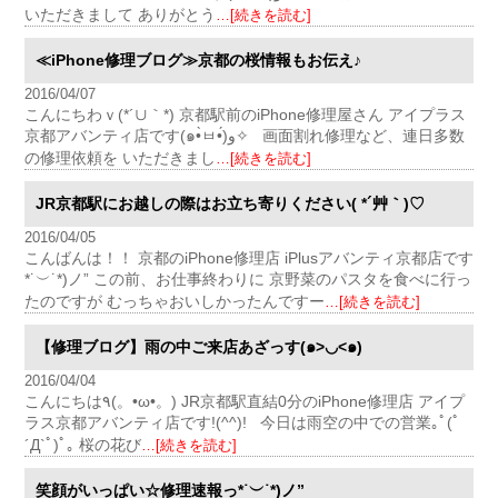
いただきまして ありがとう
…[続きを読む]
≪iPhone修理ブログ≫京都の桜情報もお伝え♪
2016/04/07
こんにちわｖ(*´∪｀*) 京都駅前のiPhone修理屋さん アイプラス
京都アバンティ店です(๑•̀ㅂ•́)و✧ 画面割れ修理など、連日多数
の修理依頼を いただきまし
…[続きを読む]
JR京都駅にお越しの際はお立ち寄りください( *´艸｀)♡
2016/04/05
こんばんは！！ 京都のiPhone修理店 iPlusアバンティ京都店です
*˙︶˙*)ノ” この前、お仕事終わりに 京野菜のパスタを食べに行っ
たのですが むっちゃおいしかったんですー
…[続きを読む]
【修理ブログ】雨の中ご来店あざっす(๑>◡<๑)
2016/04/04
こんにちは٩(。•ω•。) JR京都駅直結0分のiPhone修理店 アイプ
ラス京都アバンティ店です!(^^)! 今日は雨空の中での営業｡ﾟ(ﾟ
´Д`ﾟ)ﾟ｡ 桜の花び
…[続きを読む]
笑顔がいっぱい☆修理速報っ*˙︶˙*)ノ”