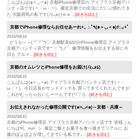
こんばんは(๑✧◡✧๑) 京都iPhone修理店の アイプラス京都アバ
ンティ店です(〃・ω・〃) 最近京都での生活にだいぶ慣れてき
た 大阪府民の私です(ﾉ≧ڡ≦)ｗｗ
…[続きを読む]
京都でiPhone修理ならお任せあーれ+。:.ﾟ٩(๑＞◡＜๑)۶:.｡+ﾟ
2016/04/16
どうも～～( *¯ ³¯*)♡ 京都駅直結0分iPhone修理店 アイプラス
京都アバンティ店です*˙︶˙*)ノ” 修理情報をお伝えする前に今
日も グルメ
…[続きを読む]
京都のオムレツとiPhone修理をお届け(ﾉ≧ڡ≦)
2016/04/15
こんばんは(๑✧◡✧๑) アイプラス京都アバンティ店です(〃・
ω・〃) 今日店長がサンドイッチを 買ってきてくれたんですが
これがむっちゃおいしーーんです(*ﾉ▽ﾉ)
…[続きを読む]
お伝えきれなかった修理公開です(๑>◡<๑)～京都・兵庫～
2016/04/15
京都のiPhone修理店 アイプラス京都アバンティ店です 皆様こん
にちは٩(。•ω•。) 最近ご飯とお菓子を食べ過ぎてリアルに お
腹のぽよぽよが増してきている私です｡
…[続きを読む]