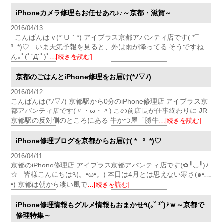
iPhoneカメラ修理もお任せあれ♪♪～京都・滋賀～
2016/04/13
こんばんはｖ(*´∪｀*) アイプラス京都アバンティ店です( *¯
³¯*)♡ いま天気予報を見ると、外は雨が降ってる そうですね
ん｡ﾟ(ﾟ´Д`ﾟ)ﾟ
…[続きを読む]
京都のごはんとiPhone修理をお届け(*ﾉ▽ﾉ)
2016/04/12
こんばんは(*ﾉ▽ﾉ) 京都駅から0分のiPhone修理店 アイプラス京
都アバンティ店です(〃・ω・〃) この前店長が仕事終わりに JR
京都駅の反対側のところにある 牛かつ屋「勝牛
…[続きを読む]
iPhone修理ブログを京都からお届け( *¯ ³¯*)♡
2016/04/11
京都のiPhone修理店 アイプラス京都アバンティ店です(✿╹◡╹)ﾉ
☆ 皆様こんにちは٩(。•ω•。) 本日は4月とは思えない寒さ(๑•﹏
•) 京都は朝から凄い風で
…[続きを読む]
iPhone修理情報もグルメ情報もおまかせ٩(｡˘ ³˘)۶ｗ～京都で
修理特集～