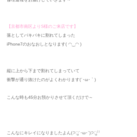
【京都市南区よりS様のご来店です】
落としてバキバキに割れてしまった
iPhone7のおなおしとなります( ◠‿◠ )
縦に上から下まで割れてしまっていて
衝撃が通り抜けたのがよくわかります(´･ω･｀)
こんな時も45分お預かりさせて頂くだけで～
こんなにキレイになりましたよん(੭ु´･ω･`)੭ु⁾⁾