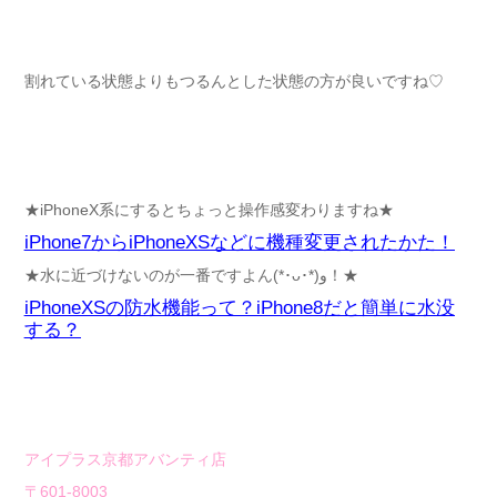
割れている状態よりもつるんとした状態の方が良いですね♡
★iPhoneX系にするとちょっと操作感変わりますね★
iPhone7からiPhoneXSなどに機種変更されたかた！
★水に近づけないのが一番ですよん(*･ᴗ･*)و！★
iPhoneXSの防水機能って？iPhone8だと簡単に水没
する？
アイプラス京都アバンティ店
〒601-8003