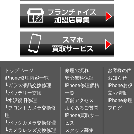
トップページ
修理の流れ
お客様の声
iPhone修理内容一覧
安心無料保証
お知らせ
└ガラス液晶交換修理
iPhone修理価格
iPhoneお役
└バッテリー交換
一覧
立ち情報
└水没復旧修理
店舗アクセス
iPhone修理
└フロントカメラ交換修
よくあるご質問
ブログ
理
iPhone買取サー
└バックカメラ交換修理
ビス
└カメラレンズ交換修理
スタッフ募集