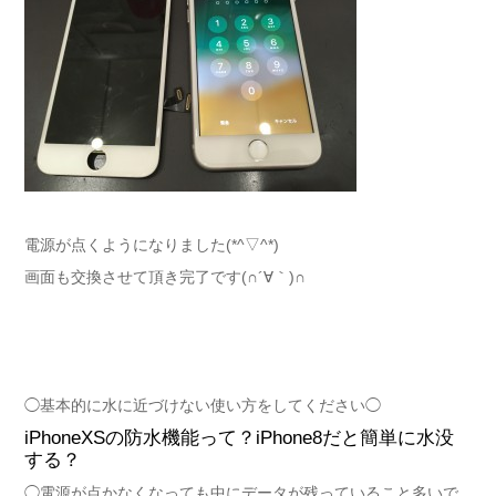
電源が点くようになりました(*^▽^*)
画面も交換させて頂き完了です(∩´∀｀)∩
◯基本的に水に近づけない使い方をしてください◯
iPhoneXSの防水機能って？iPhone8だと簡単に水没
する？
◯電源が点かなくなっても中にデータが残っていること多いで