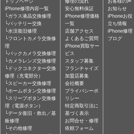
トップページ
修理の流れ
お客様の声
iPhone修理内容一覧
安心無料保証
お知らせ
└ガラス液晶交換修理
iPhone修理価格
iPhoneお役
└バッテリー交換
一覧
立ち情報
└水没復旧修理
店舗アクセス
iPhone修理
└フロントカメラ交換修
よくあるご質問
ブログ
理
iPhone買取サー
└バックカメラ交換修理
ビス
└カメラレンズ交換修理
スタッフ募集
└ドックコネクター交換
フランチャイズ
修理（充電部分）
加盟店募集
└スピーカー交換修理
会社概要
└ホームボタン交換修理
プライバシーポ
└スリープボタン交換修
リシー
理（電源ボタン）
特定商取引法に
└データ復旧・救出／基
基づく表示
板修理
お問合せ・修理
└その他修理
依頼フォーム