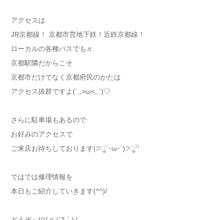
アクセスは
JR京都線！ 京都市営地下鉄！近鉄京都線！
ローカルの各種バスでも♬
京都駅隣だからこそ
京都市だけでなく京都府民のかたは
アクセス抜群ですよ(´,,>ω<,,`)♡
さらに駐車場もあるので
お好みのアクセスで
ご来店お待ちしております(੭ु´･ω･`)੭ु⁾⁾
ではでは修理情報を
本日もご紹介していきます(^^)/
どうぞ～((((ｏﾉ´3｀)ﾉ