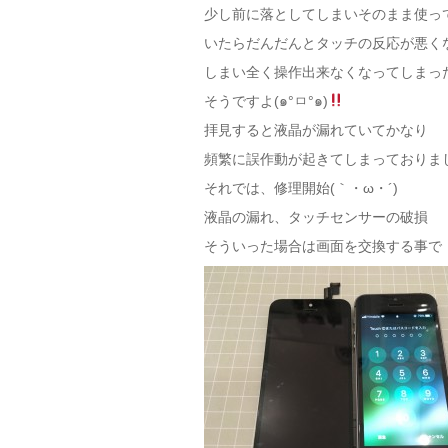
少し前に落としてしまいそのまま使っ
いたらだんだんとタッチの反応が悪く
しまい全く操作出来なくなってしまっ
そうですよ(๑°ㅁ°๑)
拝見すると液晶が漏れていてかなり
頻繁に誤作動が起きてしまっておりま
それでは、修理開始(｀・ω・´)ゞ
液晶の漏れ、タッチセンサーの破損
そういった場合は画面を交換する事で