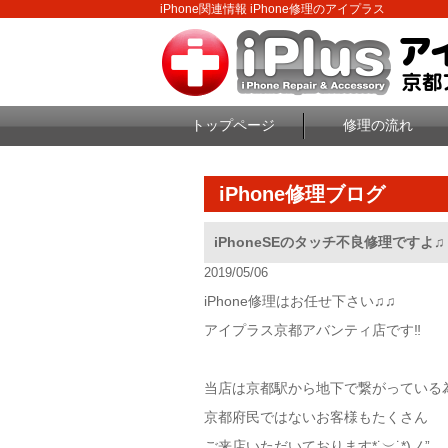
iPhone関連情報 iPhone修理のアイプラス
トップページ
修理の流れ
iPhone修理ブログ
iPhoneSEのタッチ不良修理ですよ♫
2019/05/06
iPhone修理はお任せ下さい♫♫
アイプラス京都アバンティ店です‼︎
当店は京都駅から地下で繋がっている
京都府民ではないお客様もたくさん
ご来店いただいております*˙︶˙*)ノ”