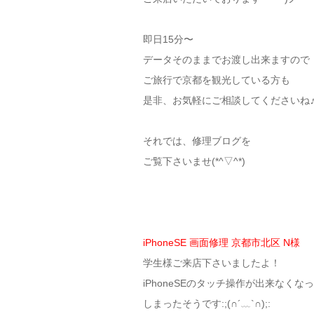
即日15分〜
データそのままでお渡し出来ますので
ご旅行で京都を観光している方も
是非、お気軽にご相談してくださいね
それでは、修理ブログを
ご覧下さいませ(*^▽^*)
iPhoneSE 画面修理 京都市北区 N様
学生様ご来店下さいましたよ！
iPhoneSEのタッチ操作が出来なくな
しまったそうです:;(∩´﹏`∩);: