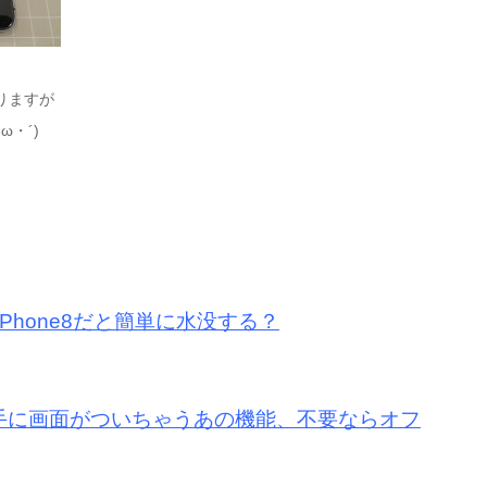
りますが
ω・´)ゞ
iPhone8だと簡単に水没する？
と勝手に画面がついちゃうあの機能、不要ならオフ