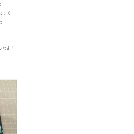
て
なって
た
したよ！